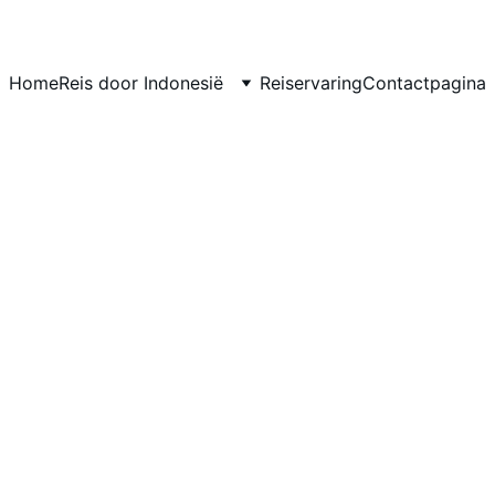
Home
Reis door Indonesië
Reiservaring
Contactpagina
n West-Java
nd om zijn 
prachtige natuurlijke landschap
, 
traditionele cu