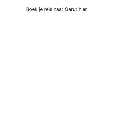
Boek je reis naar Garut hier
Ontdekken
Beleef de magie van Indonesië met 
persoonlijke reizen op maat.
© Bara Wisata 2025. Alle rechten voorbehouden.