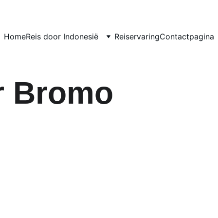
Home
Reis door Indonesië
Reiservaring
Contactpagina
r Bromo 