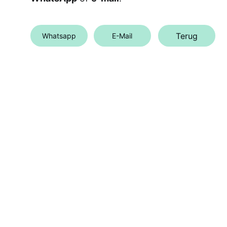
Terug
Whatsapp
E-Mail
Ontdekken
Beleef de magie van Indonesië met 
persoonlijke reizen op maat.