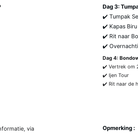
o
Dag 3: Tump
✔️ Tumpak S
✔️ Kapas Bir
✔️ Rit naar 
✔️ Overnachti
Dag 4: Bondow
✔️ Vertrek om 2
✔️ Ijen Tour
✔️ Rit naar de 
Opmerking :
formatie, via 