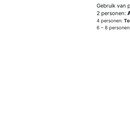
Gebruik van p
2 personen: 
4 personen: 
To
6 – 8 personen:
AVONTUUR
+62 8123-7379-889
contact 
barawisata.jogja@gmail.c
om