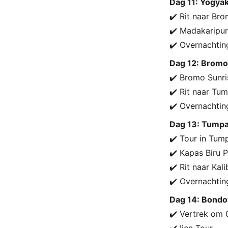
Dag 11: Yogya
✔️ Rit naar Br
✔️ Madakaripur
✔️ Overnachtin
Dag 12: Brom
✔️ Bromo Sunri
✔️ Rit naar Tu
✔️ Overnachtin
Dag 13: Tump
✔️ Tour in Tu
✔️ Kapas Biru
✔️ Rit naar Kal
✔️ Overnachting
Dag 14: Bondow
✔️ Vertrek om 0