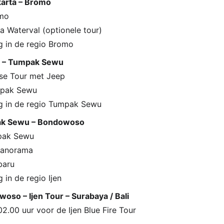
karta – Bromo
omo
a Waterval (optionele tour)
g in de regio Bromo
o – Tumpak Sewu
se Tour met Jeep
mpak Sewu
g in de regio Tumpak Sewu
ak Sewu – Bondowoso
mpak Sewu
 Panorama
ibaru
 in de regio Ijen
oso – Ijen Tour – Surabaya / Bali
2.00 uur voor de Ijen Blue Fire Tour