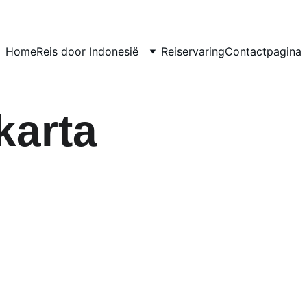
Home
Reis door Indonesië
Reiservaring
Contactpagina
arta 