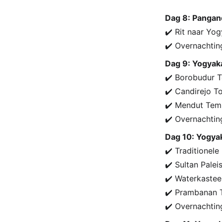
Dag 8: Pangan
✔️ Rit naar Yo
✔️ Overnachtin
Dag 9: Yogyak
✔️ Borobudur 
✔️ Candirejo T
✔️ Mendut Tem
✔️ Overnachtin
Dag 10: Yogya
✔️ Traditionele
✔️ Sultan Palei
✔️ Waterkastee
✔️ Prambanan 
✔️ Overnachtin